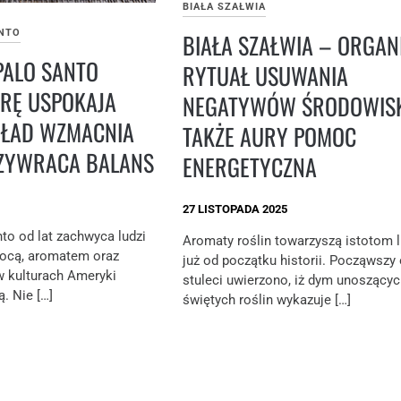
BIAŁA SZAŁWIA
ANTO
BIAŁA SZAŁWIA – ORGAN
PALO SANTO
RYTUAŁ USUWANIA
RĘ USPOKAJA
NEGATYWÓW ŚRODOWIS
ŁAD WZMACNIA
TAKŻE AURY POMOC
ZYWRACA BALANS
ENERGETYCZNA
27 LISTOPADA 2025
to od lat zachwyca ludzi
Aromaty roślin towarzyszą istotom 
ocą, aromatem oraz
już od początku historii. Począwszy
 kulturach Ameryki
stuleci uwierzono, iż dym unoszącyc
. Nie […]
świętych roślin wykazuje […]