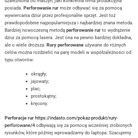
uzależniona od maszyn, jaki konkretna firma produkcyjna
posiada.
Perforowanie rur
może odbywać się za pomocą
wywiercania dziur przez profesjonalne sprzęt. Jest toż
prawdopodobnie najpopularniejsza i najbardziej znana metoda.
Bardziej nowoczesną metodą
perforowanie rur
to wydrążenie
dziur za pomocą lasera. Jest ona na pewno bardziej dokładna,
ale o wiele droższa.
Rury perforowane
używane do różnych
celów można rozdzielić na parę modeli w współzależności od
typu otworów:
okrągły;
jajowaty;
plac;
prostokątny;
kręcony.
Perforacje rur
https://indasto.com/pokaz-produkt/rury-
perforowane/4
odbywają się za pomocą wcześniej zrobionych
rysunków, które później wprowadzamy do laptopa. Szacujemy