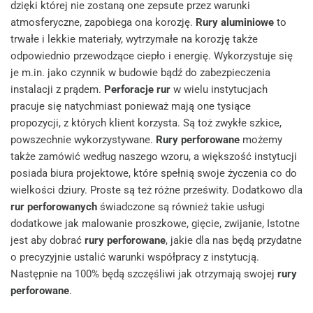
dzięki której nie zostaną one zepsute przez warunki
atmosferyczne, zapobiega ona korozję.
Rury aluminiowe
to
trwałe i lekkie materiały, wytrzymałe na korozję także
odpowiednio przewodzące ciepło i energię. Wykorzystuje się
je m.in. jako czynnik w budowie bądź do zabezpieczenia
instalacji z prądem.
Perforacje rur
w wielu instytucjach
pracuje się natychmiast ponieważ mają one tysiące
propozycji, z których klient korzysta. Są toż zwykłe szkice,
powszechnie wykorzystywane.
Rury perforowane
możemy
także zamówić według naszego wzoru, a większość instytucji
posiada biura projektowe, które spełnią swoje życzenia co do
wielkości dziury. Proste są też różne prześwity. Dodatkowo dla
rur perforowanych
świadczone są również takie usługi
dodatkowe jak malowanie proszkowe, gięcie, zwijanie, Istotne
jest aby dobrać
rury perforowane
, jakie dla nas będą przydatne
o precyzyjnie ustalić warunki współpracy z instytucją.
Następnie na 100% będą szczęśliwi jak otrzymają swojej
rury
perforowane
.