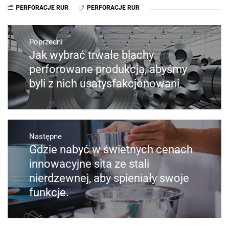
PERFORACJE RUR
PERFORACJE RUR
Nawigacja
wpisu
Poprzedni
Jak wybrać trwałe blachy
Poprzedni
wpis:
perforowane produkcja, abyśmy
byli z nich usatysfakcjonowani.
Następne
Gdzie nabyć w świetnych cenach
Następny
post:
innowacyjne sita ze stali
nierdzewnej, aby spieniały swoje
funkcje.