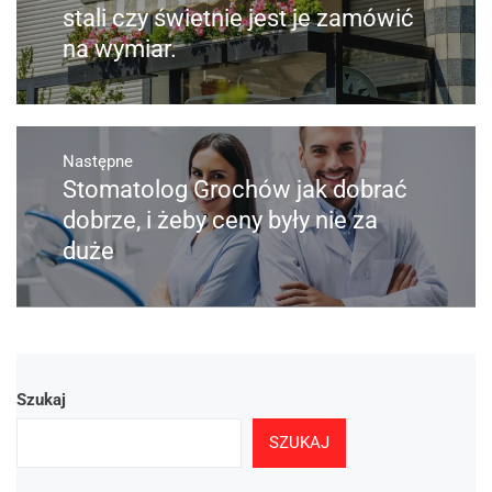
wpis:
stali czy świetnie jest je zamówić
na wymiar.
Następne
Stomatolog Grochów jak dobrać
Następny
post:
dobrze, i żeby ceny były nie za
duże
Szukaj
SZUKAJ