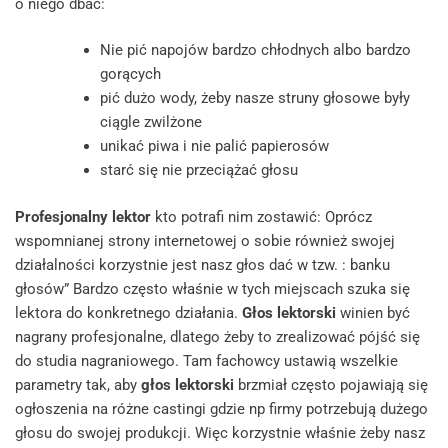
o niego dbać:
Nie pić napojów bardzo chłodnych albo bardzo
gorących
pić dużo wody, żeby nasze struny głosowe były
ciągle zwilżone
unikać piwa i nie palić papierosów
starć się nie przeciążać głosu
Profesjonalny lektor
kto potrafi nim zostawić: Oprócz
wspomnianej strony internetowej o sobie również swojej
działalności korzystnie jest nasz głos dać w tzw. : banku
głosów” Bardzo często właśnie w tych miejscach szuka się
lektora do konkretnego działania.
Głos lektorski
winien być
nagrany profesjonalne, dlatego żeby to zrealizować pójść się
do studia nagraniowego. Tam fachowcy ustawią wszelkie
parametry tak, aby
głos lektorski
brzmiał często pojawiają się
ogłoszenia na różne castingi gdzie np firmy potrzebują dużego
głosu do swojej produkcji. Więc korzystnie właśnie żeby nasz