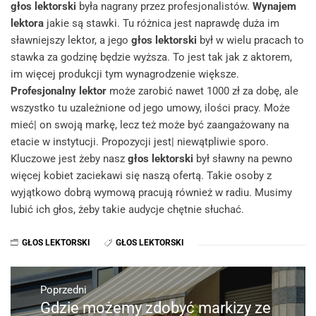
głos lektorski
była nagrany przez profesjonalistów.
Wynajem
lektora
jakie są stawki. Tu różnica jest naprawdę duża im
sławniejszy lektor, a jego
głos lektorski
był w wielu pracach to
stawka za godzinę będzie wyższa. To jest tak jak z aktorem,
im więcej produkcji tym wynagrodzenie większe.
Profesjonalny lektor
może zarobić nawet 1000 zł za dobę, ale
wszystko tu uzależnione od jego umowy, ilości pracy. Może
mieć| on swoją markę, lecz też może być zaangażowany na
etacie w instytucji. Propozycji jest| niewątpliwie sporo.
Kluczowe jest żeby nasz
głos lektorski
był sławny na pewno
więcej kobiet zaciekawi się naszą ofertą. Takie osoby z
wyjątkowo dobrą wymową pracują również w radiu. Musimy
lubić ich głos, żeby takie audycje chętnie słuchać.
GŁOS LEKTORSKI
GŁOS LEKTORSKI
Nawigacja
wpisu
Poprzedni
Gdzie możemy zdobyć markizy ze
Poprzedni