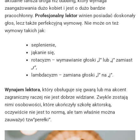
aktualne tańsza droga niż dubbing, który wymaga
zaangażowania dużo kobiet i jest o dużo bardzie
pracochłonny.
Profesjonalny lektor
winien posiadać doskonały
głos, lecz także perfekcyjną wymowę. Nie może on też
wymowy takich jak:
seplenienie,
jąkanie się,
rotacyzm – wymawianie głoski „l” lub „j” zamiast
„r”,
lambdacyzm – zamiana głoski „l” na „j”.
Wynajem lektora
, który obsługuje się gwarą lub ma akcent
zagraniczny raczej nie jest dobrze widziane. Zwykle zostają
nimi osobowości, które ukończyły szkołę aktorską,
oczywiście nie jest to normą, ale tam właśnie można
zauważyć tzw”perełki”.